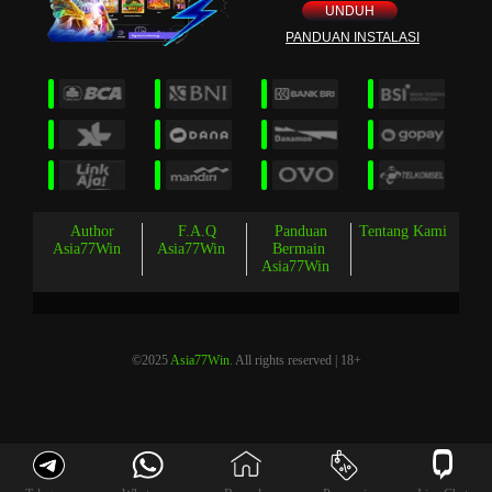
UNDUH
PANDUAN INSTALASI
Author
F.A.Q
Panduan
Tentang Kami
Asia77Win
Asia77Win
Bermain
Asia77Win
©2025
Asia77Win
. All rights reserved | 18+