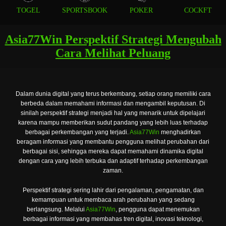
TOGEL
SPORTSBOOK
POKER
COCKFT
Asia77Win Perspektif Strategi Mengubah
Cara Melihat Peluang
Dalam dunia digital yang terus berkembang, setiap orang memiliki cara
berbeda dalam memahami informasi dan mengambil keputusan. Di
sinilah perspektif strategi menjadi hal yang menarik untuk dipelajari
karena mampu memberikan sudut pandang yang lebih luas terhadap
berbagai perkembangan yang terjadi.
Asia77Win
menghadirkan
beragam informasi yang membantu pengguna melihat perubahan dari
berbagai sisi, sehingga mereka dapat memahami dinamika digital
dengan cara yang lebih terbuka dan adaptif terhadap perkembangan
zaman.
Perspektif strategi sering lahir dari pengalaman, pengamatan, dan
kemampuan untuk membaca arah perubahan yang sedang
berlangsung. Melalui
Asia77Win
, pengguna dapat menemukan
berbagai informasi yang membahas tren digital, inovasi teknologi,