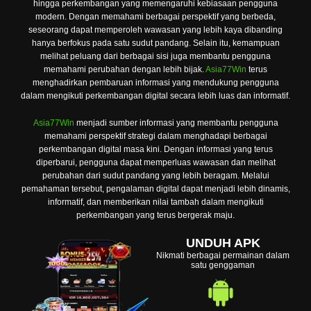
hingga perkembangan yang memengaruhi kebiasaan pengguna
modern. Dengan memahami berbagai perspektif yang berbeda,
seseorang dapat memperoleh wawasan yang lebih kaya dibanding
hanya berfokus pada satu sudut pandang. Selain itu, kemampuan
melihat peluang dari berbagai sisi juga membantu pengguna
memahami perubahan dengan lebih bijak.
Asia77Win
terus
menghadirkan pembaruan informasi yang mendukung pengguna
dalam mengikuti perkembangan digital secara lebih luas dan informatif.
Asia77Win
menjadi sumber informasi yang membantu pengguna
memahami perspektif strategi dalam menghadapi berbagai
perkembangan digital masa kini. Dengan informasi yang terus
diperbarui, pengguna dapat memperluas wawasan dan melihat
perubahan dari sudut pandang yang lebih beragam. Melalui
pemahaman tersebut, pengalaman digital dapat menjadi lebih dinamis,
informatif, dan memberikan nilai tambah dalam mengikuti
perkembangan yang terus bergerak maju.
UNDUH APK
Nikmati berbagai permainan dalam
satu genggaman