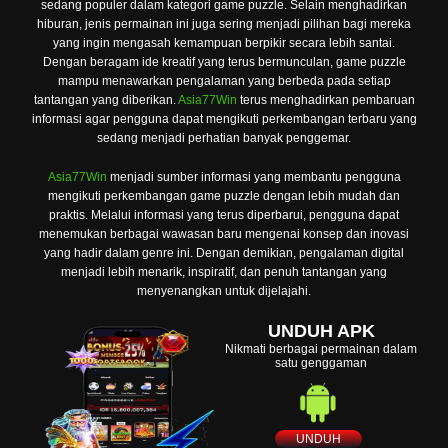
sedang populer dalam kategori game puzzle. Selain menghadirkan
hiburan, jenis permainan ini juga sering menjadi pilihan bagi mereka
yang ingin mengasah kemampuan berpikir secara lebih santai.
Dengan beragam ide kreatif yang terus bermunculan, game puzzle
mampu menawarkan pengalaman yang berbeda pada setiap
tantangan yang diberikan.
Asia77Win
terus menghadirkan pembaruan
informasi agar pengguna dapat mengikuti perkembangan terbaru yang
sedang menjadi perhatian banyak penggemar.
Asia77Win
menjadi sumber informasi yang membantu pengguna
mengikuti perkembangan game puzzle dengan lebih mudah dan
praktis. Melalui informasi yang terus diperbarui, pengguna dapat
menemukan berbagai wawasan baru mengenai konsep dan inovasi
yang hadir dalam genre ini. Dengan demikian, pengalaman digital
menjadi lebih menarik, inspiratif, dan penuh tantangan yang
menyenangkan untuk dijelajahi.
UNDUH APK
Nikmati berbagai permainan dalam
satu genggaman
UNDUH