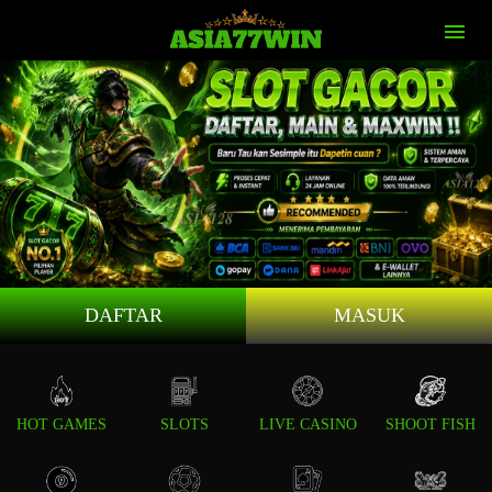
DAFTAR
MASUK
HOT GAMES
SLOTS
LIVE CASINO
SHOOT FISH